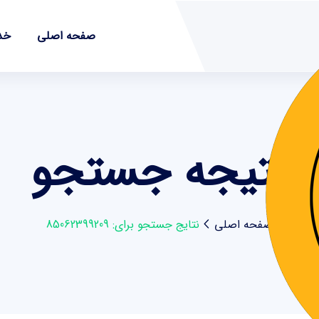
صفحه اصلی
خد
نتیجه جستجو
صفحه اصلی
نتایج جستجو برای: 85062399209